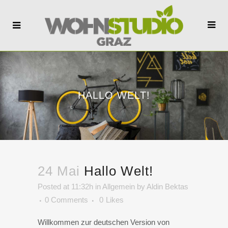
HALLO WELT!
24 Mai
Hallo Welt!
Posted at 11:32h
in
Allgemein
by
Aldin Bektas
0 Comments
0
Likes
Willkommen zur deutschen Version von